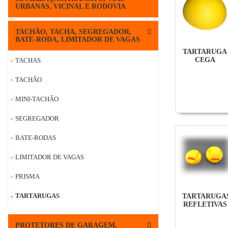
URBANAS, VICINAL E RODOVIA
TACHÃO, TACHA, SEGREGADOR,
BATE-RODA, LIMITADOR DE VAGAS
TARTARUGA
CEGA
»
TACHAS
»
TACHÃO
»
MINI-TACHÃO
»
SEGREGADOR
»
BATE-RODAS
»
LIMITADOR DE VAGAS
»
PRISMA
»
TARTARUGAS
TARTARUGA
REFLETIVAS
PROTETORES DE GARAGEM,